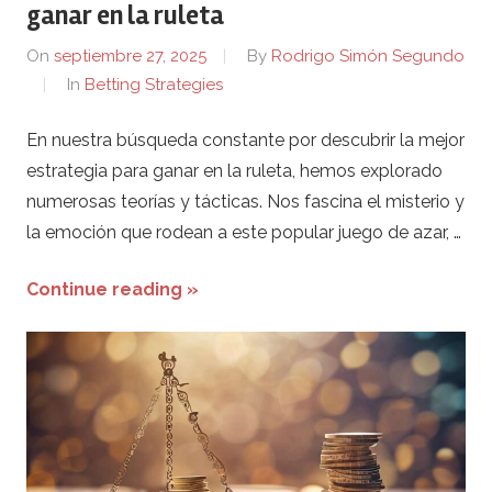
ganar en la ruleta
a
On
septiembre 27, 2025
By
Rodrigo Simón Segundo
t
In
Betting Strategies
e
En nuestra búsqueda constante por descubrir la mejor
estrategia para ganar en la ruleta, hemos explorado
g
numerosas teorías y tácticas. Nos fascina el misterio y
i
la emoción que rodean a este popular juego de azar, …
e
Continue reading »
s