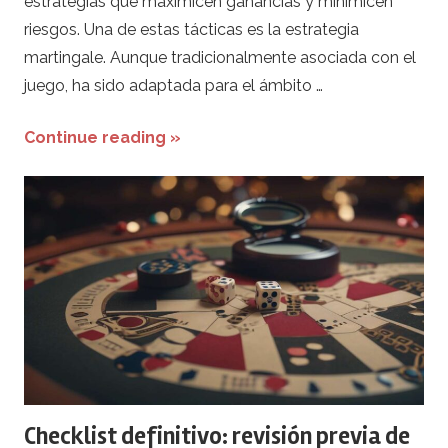
estrategias que maximicen ganancias y minimicen
riesgos. Una de estas tácticas es la estrategia
martingale. Aunque tradicionalmente asociada con el
juego, ha sido adaptada para el ámbito …
Continue reading »
Checklist definitivo: revisión previa de