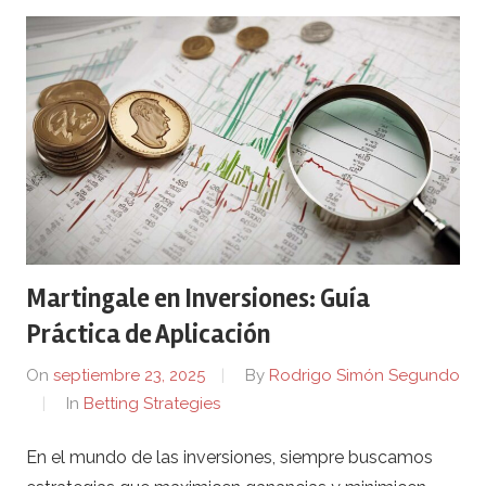
Martingale en Inversiones: Guía
Práctica de Aplicación
On
septiembre 23, 2025
By
Rodrigo Simón Segundo
In
Betting Strategies
En el mundo de las inversiones, siempre buscamos